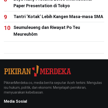
Paper Presentation di Tokyo
Tantri ‘Kotak’ Lebih Kangen Masa-masa SMA
Seumuleueng dan Riwayat Po Teu
Meureuhôm
PikiranMerdeka.co, media berita seputar Aceh terkini. Mengulas
isu hukum, politik, dan ekonomi. Menjelajah pemikiran,
menyuarakan kebebasan.
Media Sosial