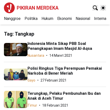
PIKIRAN MERDEKA
Nanggroe
Politika
Hukum
Ekonomi
Nasional
Internasi
Tag:
Tangkap
Indonesia Minta Sikap PBB Soal
Penangkapan Imam Masjid Al-Aqsa
Nusantara
14 Maret 2021
Polisi Ringkus Tiga Perempuan Pemakai
Narkoba di Bener Meriah
Gayo
27 Februari 2021
Terungkap, Pelaku Pembunuhan Ibu dan
Anak di Aceh Timur
Timur
18 Februari 2021