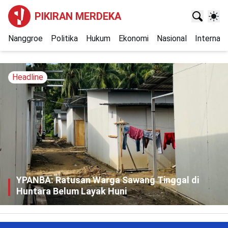
PIKIRAN MERDEKA
Nanggroe
Politika
Hukum
Ekonomi
Nasional
Internasi
Headline
YPANBA: Ratusan Warga Sawang Tinggal di
Huntara Belum Layak Huni