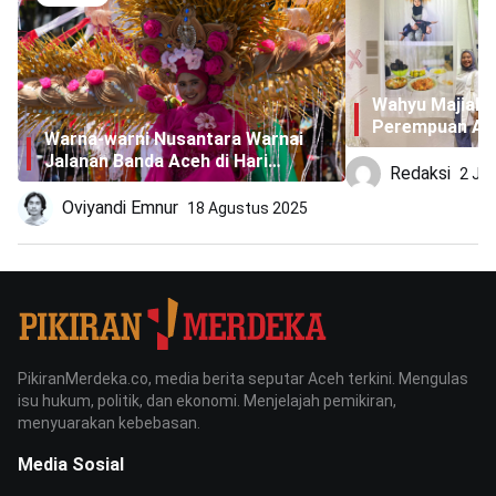
Wahyu Majiah,
Perempuan Ace
Warna-warni Nusantara Warnai
Pameran “Kita 
Jalanan Banda Aceh di Hari
Jakarta
Redaksi
2 Ju
Kemerdekaan
Oviyandi Emnur
18 Agustus 2025
PikiranMerdeka.co, media berita seputar Aceh terkini. Mengulas
isu hukum, politik, dan ekonomi. Menjelajah pemikiran,
menyuarakan kebebasan.
Media Sosial