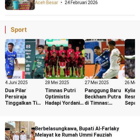
Aceh Besar
24 Februari 2026
Sport
4 Juni 2025
28 Mei 2025
27 Mei 2025
26 Mei
Dua Pilar
Timnas Putri
Panggung Baru
Kylia
Persiraja
Optimistis
Beckham Putra
Resmi
Tinggalkan Tim,
Hadapi Yordania,
di Timnas:
Sepat
Menuju Persela
Targetkan
Peluang
Eropa
Lamongan
Kemenangan
Sekaligus Ujian
Berbelasungkawa, Bupati Al-Farlaky
Melayat ke Rumah Ummi Fauziah