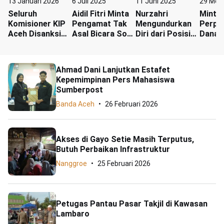
13 Januari 2026
6 Juli 2025
11 Juni 2025
29 Mei
Seluruh
Aidil Fitri Minta
Nurzahri
Minta
Komisioner KIP
Pengamat Tak
Mengundurkan
Perpa
Aceh Disanksi
Asal Bicara Soal
Diri dari Posisi
Dana 
DKPP
Diskresi: Pahami
Jubir Partai
Fadh 
Dulu AD/ART
Aceh
Menko
Partai Golkar
Menk
Ahmad Dani Lanjutkan Estafet
Kepemimpinan Pers Mahasiswa
Sumberpost
Banda Aceh
26 Februari 2026
Akses di Gayo Setie Masih Terputus,
Butuh Perbaikan Infrastruktur
Nanggroe
25 Februari 2026
Petugas Pantau Pasar Takjil di Kawasan
Lambaro