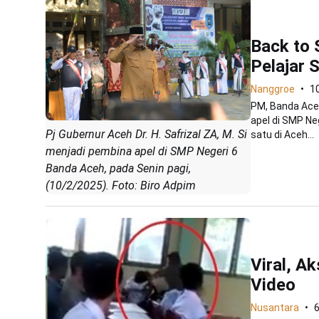
Back to 
Pelajar
Nanggroe
1
PM, Banda Aceh 
apel di SMP Ne
Pj Gubernur Aceh Dr. H. Safrizal ZA, M. Si
satu di Aceh...
menjadi pembina apel di SMP Negeri 6
Banda Aceh, pada Senin pagi,
(10/2/2025). Foto: Biro Adpim
Viral, A
Video
Nusantara