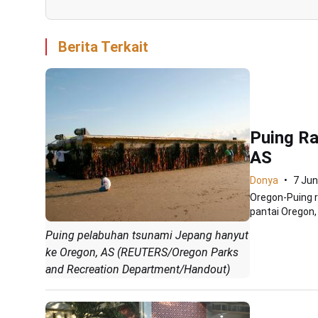
Berita Terkait
Puing R
AS
Donya
7 Jun
Oregon-Puing r
pantai Oregon, 
Puing pelabuhan tsunami Jepang hanyut
ke Oregon, AS (REUTERS/Oregon Parks
and Recreation Department/Handout)