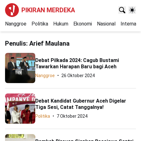
PIKIRAN MERDEKA
Nanggroe
Politika
Hukum
Ekonomi
Nasional
Internasi
Penulis:
Arief Maulana
Debat Pilkada 2024: Cagub Bustami
Tawarkan Harapan Baru bagi Aceh
Nanggroe
26 Oktober 2024
Debat Kandidat Gubernur Aceh Digelar
Tiga Sesi, Catat Tanggalnya!
Politika
7 Oktober 2024