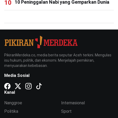
10 Peninggalan Nabi yang Gemparkan Dunia
PikiranMerdeka.co, media berita seputar Aceh terkini. Mengulas
isu hukum, politik, dan ekonomi. Menjelajah pemikiran,
menyuarakan kebebasan.
Media Sosial
Kanal
Nanggroe
Internasional
Politika
Sport