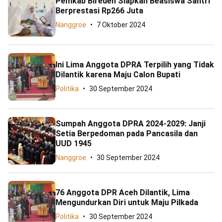
Pemkab Bireuen Siapkan Beasiswa Santri
Berprestasi Rp266 Juta
Nanggroe
7 Oktober 2024
Ini Lima Anggota DPRA Terpilih yang Tidak
Dilantik karena Maju Calon Bupati
Politika
30 September 2024
Sumpah Anggota DPRA 2024-2029: Janji
Setia Berpedoman pada Pancasila dan
UUD 1945
Nanggroe
30 September 2024
76 Anggota DPR Aceh Dilantik, Lima
Mengundurkan Diri untuk Maju Pilkada
Politika
30 September 2024