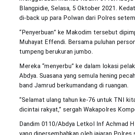
Blangpidie, Selasa, 5 Oktober 2021. Kedat
di-back up para Polwan dari Polres setem
“Penyerbuan” ke Makodim tersebut dipim
Muhayat Effendi. Bersama puluhan personil
tumpeng berukuran jumbo.
Mereka “menyerbu” ke dalam lokasi pela
Abdya. Suasana yang semula hening pecah 
band Jamrud berkumandang di ruangan.
“Selamat ulang tahun ke-76 untuk TNI ki
dicintai rakyat,” sergah Wakapolres Komp
Dandim 0110/Abdya Letkol Inf Achmad Hi
yang dipersembahkan oleh jajaran Polres 