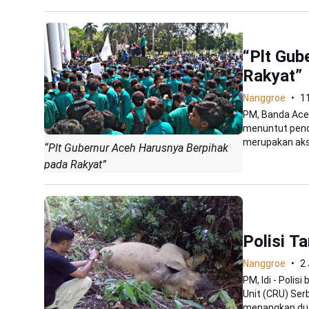
“Plt Gub
Rakyat”
Nanggroe
11
PM, Banda Ace
menuntut penc
merupakan aksi
“Plt Gubernur Aceh Harusnya Berpihak
pada Rakyat”
Polisi T
Nanggroe
2 
PM, Idi - Poli
Unit (CRU) Ser
menangkap dua