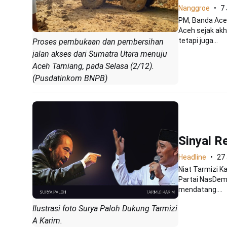
Nanggroe
7
PM, Banda Ace
Aceh sejak akh
tetapi juga...
Proses pembukaan dan pembersihan
jalan akses dari Sumatra Utara menuju
Aceh Tamiang, pada Selasa (2/12).
(Pusdatinkom BNPB)
Sinyal R
Headline
27
Niat Tarmizi K
Partai NasDem
mendatang....
Ilustrasi foto Surya Paloh Dukung Tarmizi
A Karim.