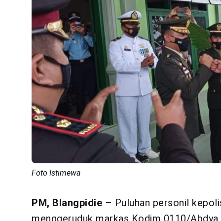
Foto Istimewa
PM, Blangpidie
– Puluhan personil kepoli
menggeruduk markas Kodim 0110/Abdya