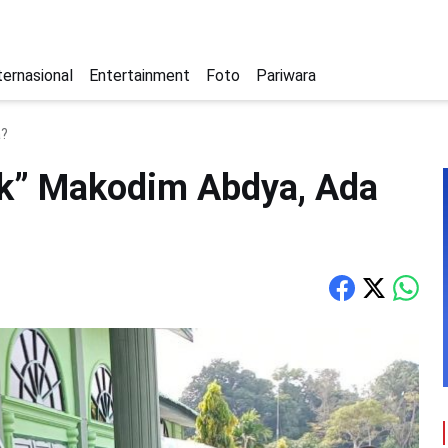
ternasional
Entertainment
Foto
Pariwara
a?
uk” Makodim Abdya, Ada