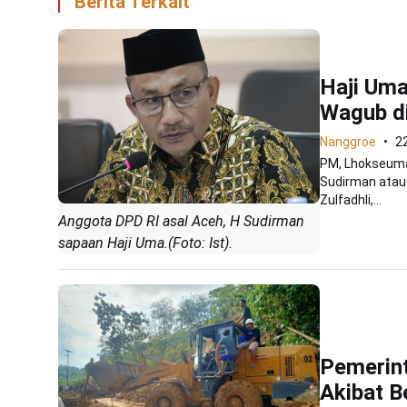
Berita Terkait
Haji Um
Wagub di
Nanggroe
2
PM, Lhokseuma
Sudirman atau 
Zulfadhli,...
Anggota DPD RI asal Aceh, H Sudirman
sapaan Haji Uma.(Foto: Ist).
Pemerin
Akibat 