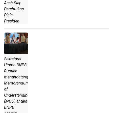
Aceh Siap
Perebutkan
Piala
Presiden
Sekretaris
Utama BNPB
Rustian
menandatangani
Memorandum
of
Understanding
(MOU) antara
BNPB