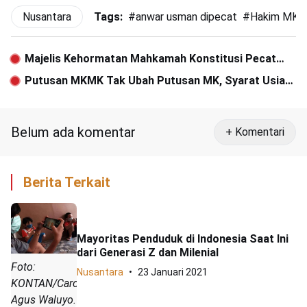
Nusantara
Tags:
#
anwar usman dipecat
#
Hakim MK
Majelis Kehormatan Mahkamah Konstitusi Pecat
Ketua MK Anwar Usman atas Pelanggaran Etik
Putusan MKMK Tak Ubah Putusan MK, Syarat Usia
Berat
Capres-Cawapres Tetap Berlaku
Belum ada komentar
+ Komentari
Berita Terkait
Mayoritas Penduduk di Indonesia Saat Ini
dari Generasi Z dan Milenial
Foto:
Nusantara
23 Januari 2021
KONTAN/Carolus
Agus Waluyo.