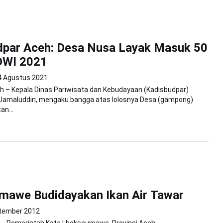
dpar Aceh: Desa Nusa Layak Masuk 50
DWI 2021
4 Agustus 2021
h – Kepala Dinas Pariwisata dan Kebudayaan (Kadisbudpar)
, Jamaluddin, mengaku bangga atas lolosnya Desa (gampong)
n...
mawe Budidayakan Ikan Air Tawar
tember 2012
-Pemerintah Kota Lhokseumawe, Provinsi Aceh,