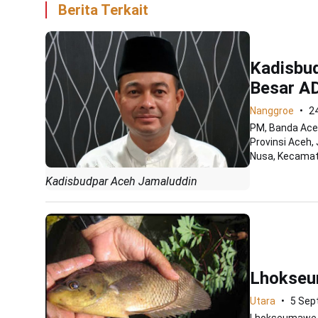
Berita Terkait
Kadisbu
Besar A
Nanggroe
2
PM, Banda Ace
Provinsi Aceh
Nusa, Kecamata
Kadisbudpar Aceh Jamaluddin
Lhokseu
Utara
5 Sep
Lhokseumawe--