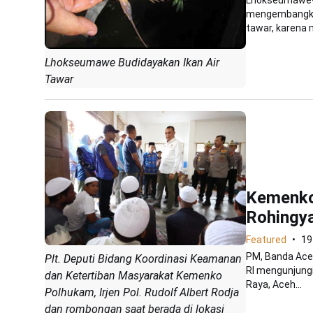
mengembangkan 
tawar, karena m
Lhokseumawe Budidayakan Ikan Air
Tawar
Kemenko
Rohingya
Featured
19
PM, Banda Ace
Plt. Deputi Bidang Koordinasi Keamanan
RI mengunjungi
dan Ketertiban Masyarakat Kemenko
Raya, Aceh...
Polhukam, Irjen Pol. Rudolf Albert Rodja
dan rombongan saat berada di lokasi