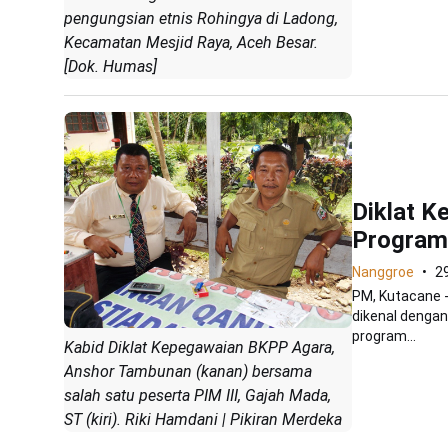
pengungsian etnis Rohingya di Ladong,
Kecamatan Mesjid Raya, Aceh Besar.
[Dok. Humas]
Diklat K
Program
Nanggroe
2
PM, Kutacane 
dikenal dengan
program...
Kabid Diklat Kepegawaian BKPP Agara,
Anshor Tambunan (kanan) bersama
salah satu peserta PIM III, Gajah Mada,
ST (kiri). Riki Hamdani | Pikiran Merdeka