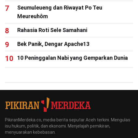
Seumuleueng dan Riwayat Po Teu
Meureuhôm
Rahasia Roti Sele Samahani
Bek Panik, Dengar Apache13
10 Peninggalan Nabi yang Gemparkan Dunia
PikiranMerdeka.co, media berita seputar Aceh terkini. Mengulas
isu hukum, politik, dan ekonomi. Menjelajah pemikiran,
menyuarakan kebebasan.