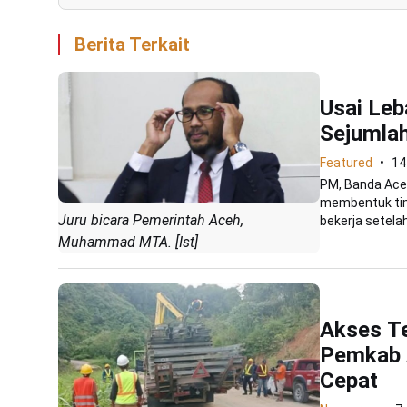
Berita Terkait
Usai Leb
Sejumlah
Featured
14
PM, Banda Aceh
membentuk tim 
Juru bicara Pemerintah Aceh,
bekerja setelah 
Muhammad MTA. [Ist]
Akses Te
Pemkab 
Cepat