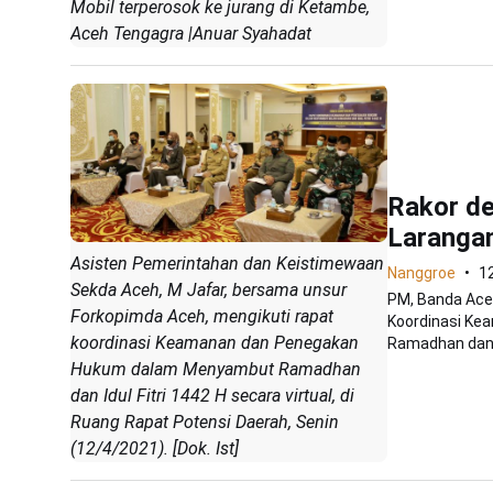
Mobil terperosok ke jurang di Ketambe,
Aceh Tengagra |Anuar Syahadat
Rakor de
Laranga
Asisten Pemerintahan dan Keistimewaan
Nanggroe
12
Sekda Aceh, M Jafar, bersama unsur
PM, Banda Aceh
Forkopimda Aceh, mengikuti rapat
Koordinasi K
koordinasi Keamanan dan Penegakan
Ramadhan dan Id
Hukum dalam Menyambut Ramadhan
dan Idul Fitri 1442 H secara virtual, di
Ruang Rapat Potensi Daerah, Senin
(12/4/2021). [Dok. Ist]