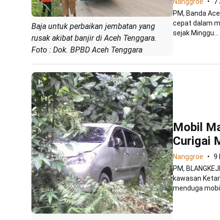
Nanggroe
7
PM, Banda Ace
cepat dalam m
Baja untuk perbaikan jembatan yang
sejak Minggu...
rusak akibat banjir di Aceh Tenggara.
Foto : Dok. BPBD Aceh Tenggara
Mobil M
Curigai M
Nanggroe
9
PM, BLANGKEJER
kawasan Ketam
menduga mobil 