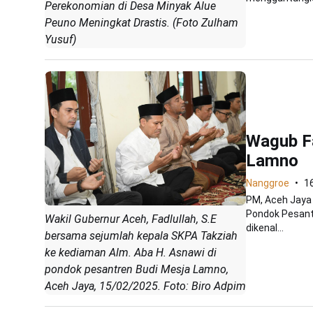
Perekonomian di Desa Minyak Alue
Peuno Meningkat Drastis. (Foto Zulham
Yusuf)
Wagub F
Lamno
Nanggroe
1
PM, Aceh Jaya 
Pondok Pesantr
Wakil Gubernur Aceh, Fadlullah, S.E
dikenal...
bersama sejumlah kepala SKPA Takziah
ke kediaman Alm. Aba H. Asnawi di
pondok pesantren Budi Mesja Lamno,
Aceh Jaya, 15/02/2025. Foto: Biro Adpim