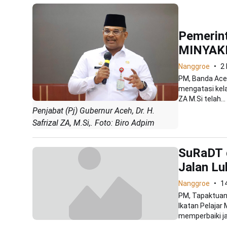
Pemerint
MINYAKI
Nanggroe
2
PM, Banda Ace
mengatasi kela
ZA M.Si telah...
Penjabat (Pj) Gubernur Aceh, Dr. H.
Safrizal ZA, M.Si,. Foto: Biro Adpim
SuRaDT 
Jalan L
Nanggroe
1
PM, Tapaktuan 
Ikatan Pelaja
memperbaiki jal