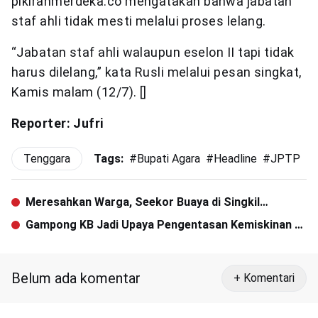
pikiranmerdeka.co mengatakan bahwa jabatan
staf ahli tidak mesti melalui proses lelang.
“Jabatan staf ahli walaupun eselon II tapi tidak
harus dilelang,” kata Rusli melalui pesan singkat,
Kamis malam (12/7). []
Reporter: Jufri
Tenggara
Tags:
#
Bupati Agara
#
Headline
#
JPTP
#
Meresahkan Warga, Seekor Buaya di Singkil
Akhirnya Ditangkap
Gampong KB Jadi Upaya Pengentasan Kemiskinan di
Masyarakat
Belum ada komentar
+ Komentari