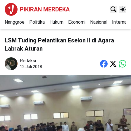
PIKIRAN MERDEKA
Nanggroe
Politika
Hukum
Ekonomi
Nasional
Internasi
LSM Tuding Pelantikan Eselon II di Agara
Labrak Aturan
Redaksi
12 Juli 2018