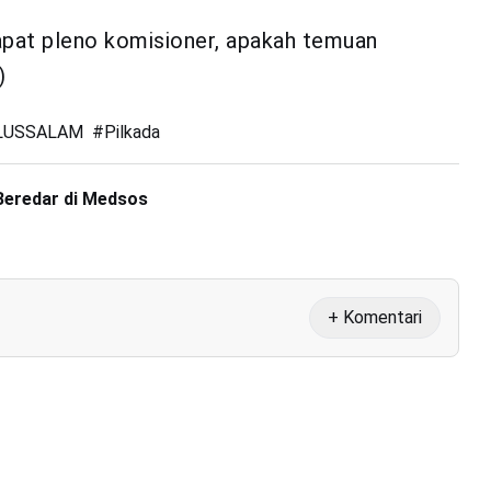
rapat pleno komisioner, apakah temuan
)
LUSSALAM
#
Pilkada
Beredar di Medsos
+ Komentari