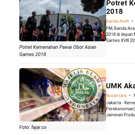
Potret 
2018
Banda Aceh
PM, Banda Ace
2018 di depan 
Games XVIII 201
Potret Kemeriahan Pawai Obor Asian
Games 2018
UMK Akan
Nusantara
Jakarta - Kem
Perekonomian)
Jaminan Produk 
Foto: fajar.co