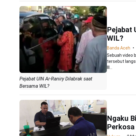
Pejabat 
WIL?
Banda Aceh
Sebuah video b
tersebut langsu
III...
Pejabat UIN Ar-Raniry Dilabrak saat
Bersama WIL?
Ngaku Bi
Perkosa