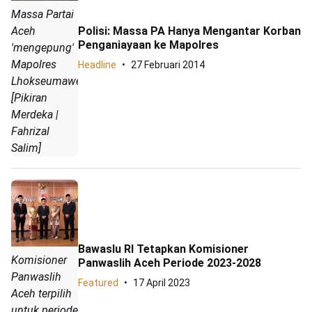
Massa Partai
Aceh
Polisi: Massa PA Hanya Mengantar Korban
Penganiayaan ke Mapolres
'mengepung'
Mapolres
Headline
27 Februari 2014
Lhokseumawe.
[Pikiran
Merdeka |
Fahrizal
Salim]
Bawaslu RI Tetapkan Komisioner
Komisioner
Panwaslih Aceh Periode 2023-2028
Panwaslih
Featured
17 April 2023
Aceh terpilih
untuk periode