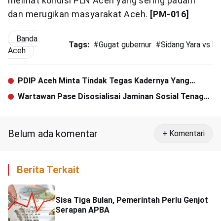
melihat kondisi PLN Aceh yang sering padam
dan merugikan masyarakat Aceh.
[PM-016]
Banda
Tags:
#
Gugat gubernur
#
Sidang Yara vs P
Aceh
PDIP Aceh Minta Tindak Tegas Kadernya Yang
Meresahkan Masyarakat
Wartawan Pase Disosialisai Jaminan Sosial Tenaga
Kerja
Belum ada komentar
+ Komentari
Berita Terkait
Sisa Tiga Bulan, Pemerintah Perlu Genjot
Serapan APBA