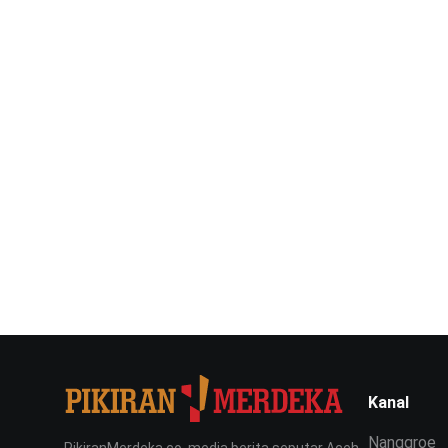
Kanal
Nanggroe
PikiranMerdeka.co, media berita seputar Aceh