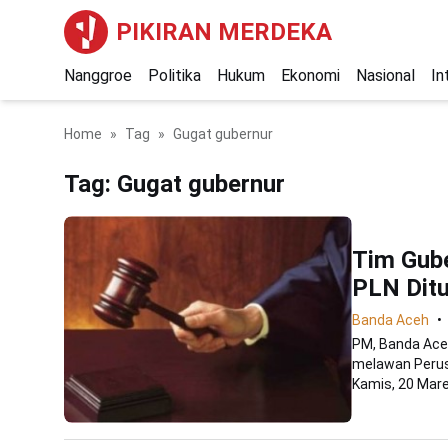
PIKIRAN MERDEKA
Nanggroe
Politika
Hukum
Ekonomi
Nasional
In
Home
Tag
Gugat gubernur
Tag:
Gugat gubernur
Tim Gube
PLN Dit
Banda Aceh
PM, Banda Ace
melawan Perusa
Kamis, 20 Maret