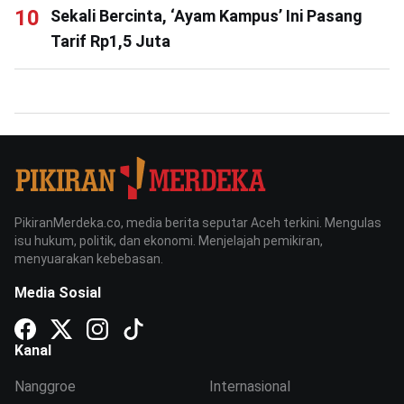
Sekali Bercinta, ‘Ayam Kampus’ Ini Pasang
Tarif Rp1,5 Juta
PikiranMerdeka.co, media berita seputar Aceh terkini. Mengulas
isu hukum, politik, dan ekonomi. Menjelajah pemikiran,
menyuarakan kebebasan.
Media Sosial
Kanal
Nanggroe
Internasional