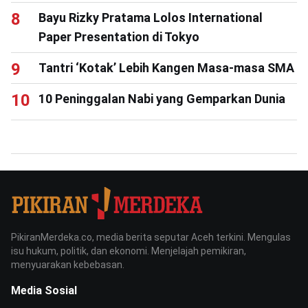
Bayu Rizky Pratama Lolos International
Paper Presentation di Tokyo
Tantri ‘Kotak’ Lebih Kangen Masa-masa SMA
10 Peninggalan Nabi yang Gemparkan Dunia
PikiranMerdeka.co, media berita seputar Aceh terkini. Mengulas
isu hukum, politik, dan ekonomi. Menjelajah pemikiran,
menyuarakan kebebasan.
Media Sosial