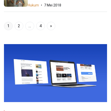
Hukum
7 Mei 2018
1
2
…
4
»