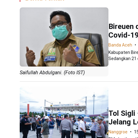
Bireuen 
Covid-1
Banda Aceh
Kabupaten Bire
Sedangkan 21 
Saifullah Abdulgani. (Foto IST)
Tol Sigl
Jelang L
Nanggroe
1