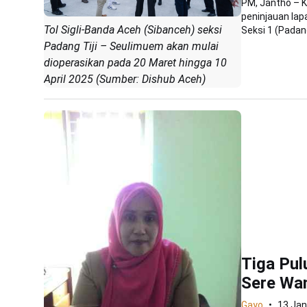
PM, Jantho – K
peninjauan lap
Tol Sigli-Banda Aceh (Sibanceh) seksi
Seksi 1 (Padang
Padang Tiji – Seulimuem akan mulai
dioperasikan pada 20 Maret hingga 10
April 2025 (Sumber: Dishub Aceh)
Tiga Pul
Sere Wa
Gayo
13 Jan