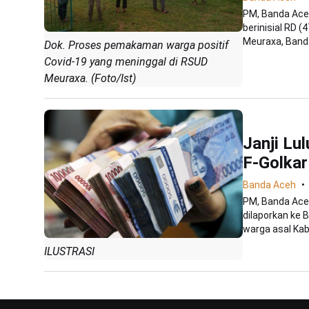
PM, Banda Ace
berinisial RD
Meuraxa, Banda
Dok. Proses pemakaman warga positif
Covid-19 yang meninggal di RSUD
Meuraxa. (Foto/Ist)
Janji Lu
F-Golkar
Banda Aceh
PM, Banda Aceh
dilaporkan ke
warga asal Kab
ILUSTRASI