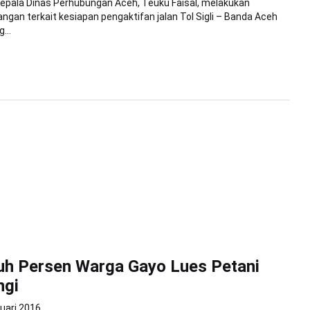
epala Dinas Perhubungan Aceh, Teuku Faisal, melakukan
angan terkait kesiapan pengaktifan jalan Tol Sigli – Banda Aceh
...
uh Persen Warga Gayo Lues Petani
ngi
uari 2016