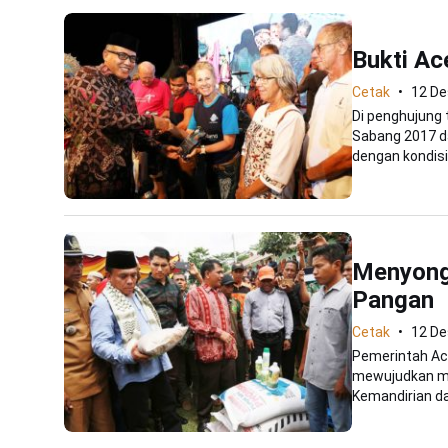
Bukti Ac
Cetak
12 D
Di penghujung 
Sabang 2017 da
dengan kondisi.
Menyong
Pangan
Cetak
12 D
Pemerintah Ac
mewujudkan mis
Kemandirian da