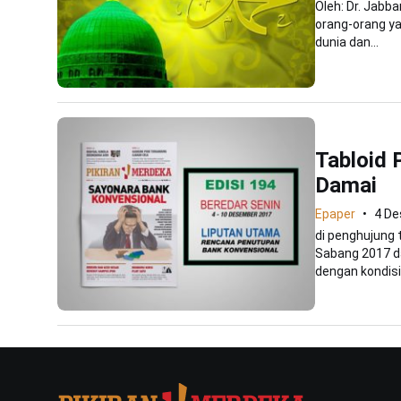
Oleh: Dr. Jabb
orang-orang ya
dunia dan...
Tabloid 
Damai
Epaper
4 D
di penghujung 
Sabang 2017 da
dengan kondisi.