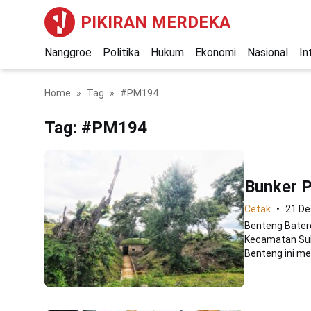
PIKIRAN MERDEKA
Nanggroe
Politika
Hukum
Ekonomi
Nasional
In
Home
Tag
#PM194
Tag:
#PM194
Bunker P
Cetak
21 D
Benteng Batere
Kecamatan Suk
Benteng ini men