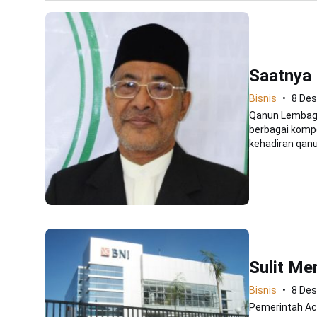
Saatnya 
Bisnis
8 De
Qanun Lembaga
berbagai komp
kehadiran qanun
Sulit Me
Bisnis
8 De
Pemerintah Ac