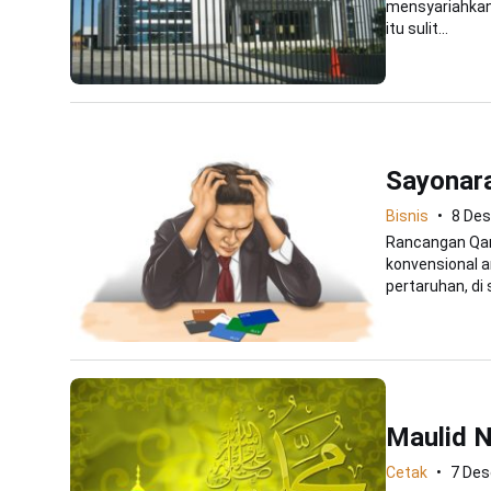
mensyariahkan
itu sulit...
Sayonar
Bisnis
8 De
Rancangan Qa
konvensional a
pertaruhan, di 
Maulid N
Cetak
7 De