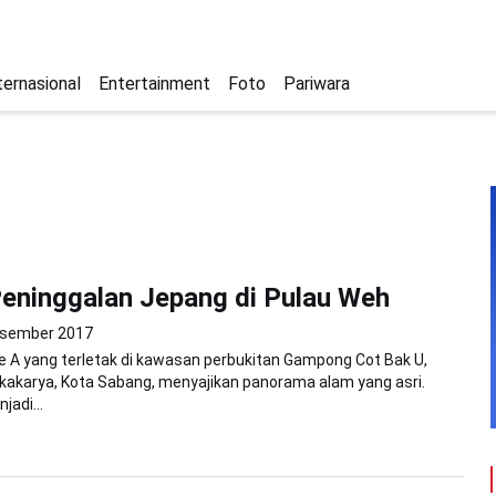
ternasional
Entertainment
Foto
Pariwara
eninggalan Jepang di Pulau Weh
esember 2017
 A yang terletak di kawasan perbukitan Gampong Cot Bak U,
akarya, Kota Sabang, menyajikan panorama alam yang asri.
jadi...