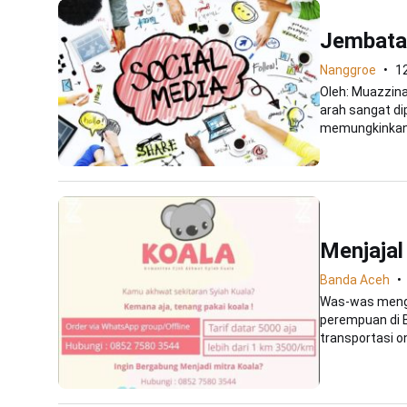
Jembata
Nanggroe
1
Oleh: Muazzin
arah sangat di
memungkinkan.
Menjaja
Banda Aceh
Was-was menggu
perempuan di B
transportasi onl