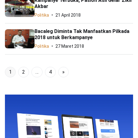
Kampanye Terbuka, Paslon Asli Gelar Zikir
Akbar
Politika
21 April 2018
Bacaleg Diminta Tak Manfaatkan Pilkada
2018 untuk Berkampanye
Politika
27 Maret 2018
1
2
…
4
»