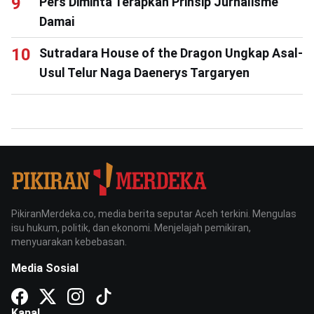
Pers Diminta Terapkan Prinsip Jurnalisme
Damai
Sutradara House of the Dragon Ungkap Asal-
Usul Telur Naga Daenerys Targaryen
PikiranMerdeka.co, media berita seputar Aceh terkini. Mengulas
isu hukum, politik, dan ekonomi. Menjelajah pemikiran,
menyuarakan kebebasan.
Media Sosial
Kanal