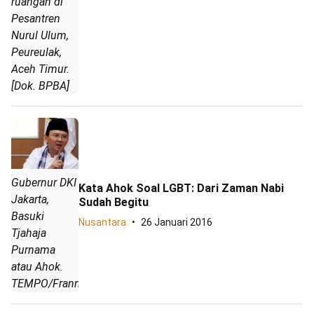
ruangan di
Pesantren
Nurul Ulum,
Peureulak,
Aceh Timur.
[Dok. BPBA]
Gubernur DKI
Kata Ahok Soal LGBT: Dari Zaman Nabi
Jakarta,
Sudah Begitu
Basuki
Nusantara
26 Januari 2016
Tjahaja
Purnama
atau Ahok.
TEMPO/Frannoto