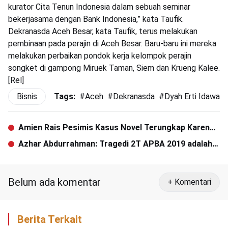
kurator Cita Tenun Indonesia dalam sebuah seminar
bekerjasama dengan Bank Indonesia,” kata Taufik.
Dekranasda Aceh Besar, kata Taufik, terus melakukan
pembinaan pada perajin di Aceh Besar. Baru-baru ini mereka
melakukan perbaikan pondok kerja kelompok perajin
songket di gampong Miruek Taman, Siem dan Krueng Kalee.
[Rel]
Bisnis
Tags:
#
Aceh
#
Dekranasda
#
Dyah Erti Idawati
Amien Rais Pesimis Kasus Novel Terungkap Karena
Dalangnya di Lingkaran Kekuasaan
Azhar Abdurrahman: Tragedi 2T APBA 2019 adalah
Kejahatan Kemanusiaan
Belum ada komentar
+ Komentari
Berita Terkait