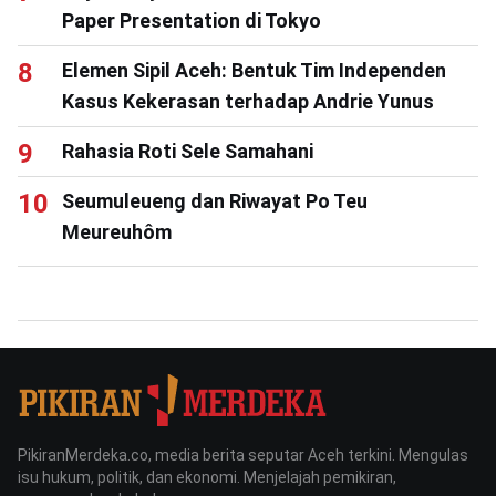
Paper Presentation di Tokyo
Elemen Sipil Aceh: Bentuk Tim Independen
Kasus Kekerasan terhadap Andrie Yunus
Rahasia Roti Sele Samahani
Seumuleueng dan Riwayat Po Teu
Meureuhôm
PikiranMerdeka.co, media berita seputar Aceh terkini. Mengulas
isu hukum, politik, dan ekonomi. Menjelajah pemikiran,