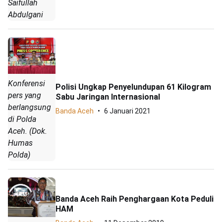
Saifullah
Abdulgani
Konferensi
Polisi Ungkap Penyelundupan 61 Kilogram
pers yang
Sabu Jaringan Internasional
berlangsung
Banda Aceh
6 Januari 2021
di Polda
Aceh. (Dok.
Humas
Polda)
Banda Aceh Raih Penghargaan Kota Peduli
HAM