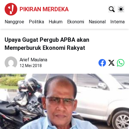
PIKIRAN MERDEKA
Nanggroe
Politika
Hukum
Ekonomi
Nasional
Internasi
Upaya Gugat Pergub APBA akan
Memperburuk Ekonomi Rakyat
Arief Maulana
12 Mei 2018