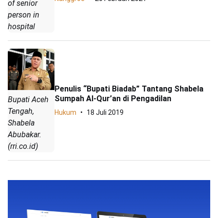
of senior
person in
hospital
Penulis “Bupati Biadab” Tantang Shabela
Sumpah Al-Qur’an di Pengadilan
Bupati Aceh
Tengah,
Hukum
18 Juli 2019
Shabela
Abubakar.
(rri.co.id)