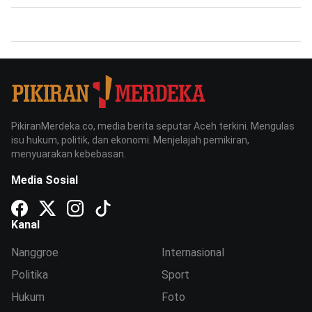
PikiranMerdeka.co, media berita seputar Aceh terkini. Mengulas
isu hukum, politik, dan ekonomi. Menjelajah pemikiran,
menyuarakan kebebasan.
Media Sosial
Kanal
Nanggroe
Internasional
Politika
Sport
Hukum
Foto