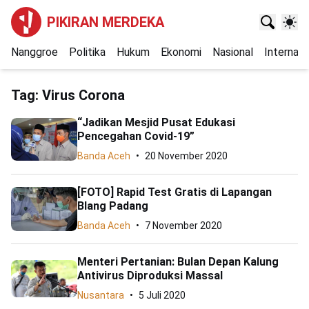
PIKIRAN MERDEKA
Nanggroe
Politika
Hukum
Ekonomi
Nasional
Internasi
Tag:
Virus Corona
“Jadikan Mesjid Pusat Edukasi
Pencegahan Covid-19”
Banda Aceh
20 November 2020
[FOTO] Rapid Test Gratis di Lapangan
Blang Padang
Banda Aceh
7 November 2020
Menteri Pertanian: Bulan Depan Kalung
Antivirus Diproduksi Massal
Nusantara
5 Juli 2020