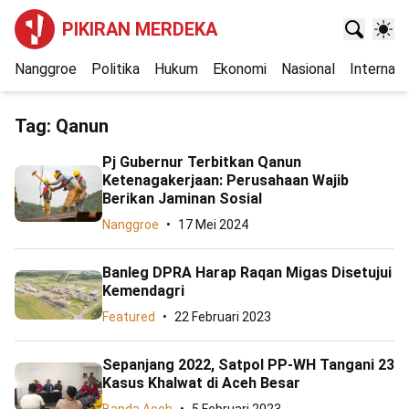
PIKIRAN MERDEKA
Nanggroe
Politika
Hukum
Ekonomi
Nasional
Internasi
Tag:
Qanun
Pj Gubernur Terbitkan Qanun
Ketenagakerjaan: Perusahaan Wajib
Berikan Jaminan Sosial
Nanggroe
17 Mei 2024
Banleg DPRA Harap Raqan Migas Disetujui
Kemendagri
Featured
22 Februari 2023
Sepanjang 2022, Satpol PP-WH Tangani 23
Kasus Khalwat di Aceh Besar