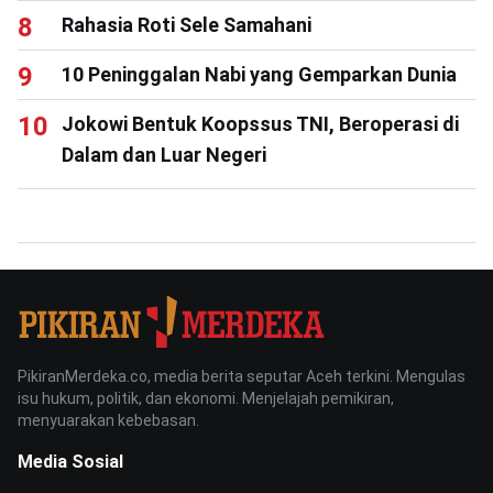
Rahasia Roti Sele Samahani
10 Peninggalan Nabi yang Gemparkan Dunia
Jokowi Bentuk Koopssus TNI, Beroperasi di
Dalam dan Luar Negeri
PikiranMerdeka.co, media berita seputar Aceh terkini. Mengulas
isu hukum, politik, dan ekonomi. Menjelajah pemikiran,
menyuarakan kebebasan.
Media Sosial