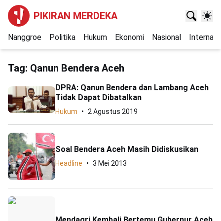
PIKIRAN MERDEKA
Nanggroe
Politika
Hukum
Ekonomi
Nasional
Internasi
Tag:
Qanun Bendera Aceh
DPRA: Qanun Bendera dan Lambang Aceh
Tidak Dapat Dibatalkan
Hukum
2 Agustus 2019
Soal Bendera Aceh Masih Didiskusikan
Headline
3 Mei 2013
Mendagri Kembali Bertemu Gubernur Aceh