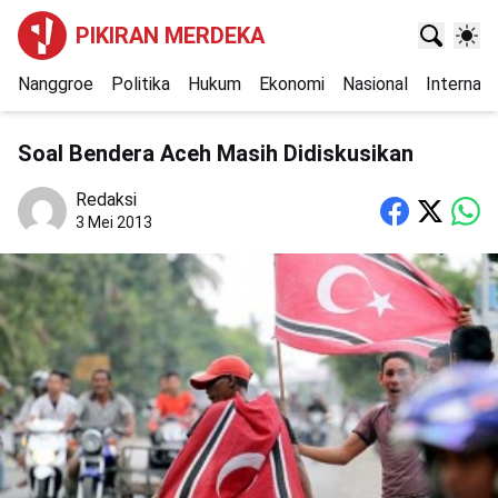
PIKIRAN MERDEKA
Nanggroe
Politika
Hukum
Ekonomi
Nasional
Internasi
Soal Bendera Aceh Masih Didiskusikan
Redaksi
3 Mei 2013