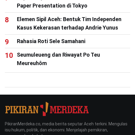
Paper Presentation di Tokyo
Elemen Sipil Aceh: Bentuk Tim Independen
Kasus Kekerasan terhadap Andrie Yunus
Rahasia Roti Sele Samahani
Seumuleueng dan Riwayat Po Teu
Meureuhôm
PikiranMerdeka.co, media berita seputar Aceh terkini. Mengulas
isu hukum, politik, dan ekonomi. Menjelajah pemikiran,