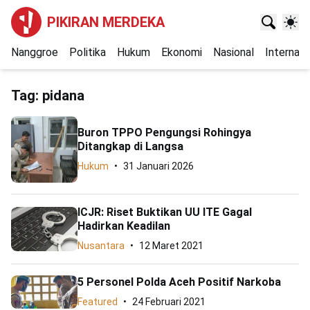
PIKIRAN MERDEKA
Nanggroe
Politika
Hukum
Ekonomi
Nasional
Internasi
Tag:
pidana
Buron TPPO Pengungsi Rohingya
Ditangkap di Langsa
Hukum
31 Januari 2026
ICJR: Riset Buktikan UU ITE Gagal
Hadirkan Keadilan
Nusantara
12 Maret 2021
5 Personel Polda Aceh Positif Narkoba
Featured
24 Februari 2021