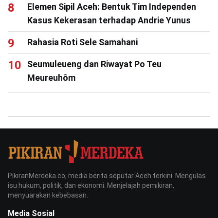
Elemen Sipil Aceh: Bentuk Tim Independen
Kasus Kekerasan terhadap Andrie Yunus
Rahasia Roti Sele Samahani
Seumuleueng dan Riwayat Po Teu
Meureuhôm
PikiranMerdeka.co, media berita seputar Aceh terkini. Mengulas
isu hukum, politik, dan ekonomi. Menjelajah pemikiran,
menyuarakan kebebasan.
Media Sosial