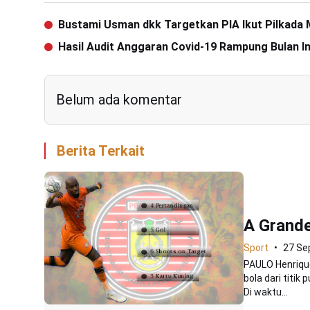
Bustami Usman dkk Targetkan PIA Ikut Pilkada
Hasil Audit Anggaran Covid-19 Rampung Bulan In
Belum ada komentar
Berita Terkait
A Grande
Sport
27 Se
PAULO Henrique
bola dari titi
Di waktu...