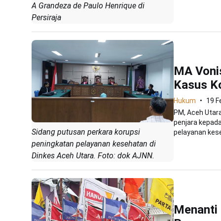
A Grandeza de Paulo Henrique di
Persiraja
MA Vonis
Kasus K
Hukum
19 F
PM, Aceh Utar
penjara kepada
Sidang putusan perkara korupsi
pelayanan kese
peningkatan pelayanan kesehatan di
Dinkes Aceh Utara. Foto: dok AJNN.
Menanti 