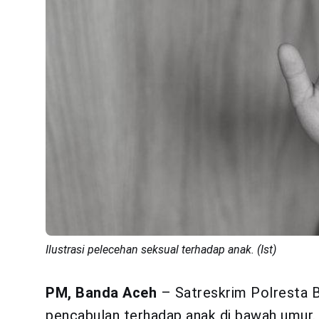
Ilustrasi pelecehan seksual terhadap anak. (Ist)
PM, Banda Aceh
– Satreskrim Polresta 
pencabulan terhadap anak di bawah umur. K