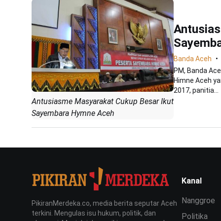
Antusias
Sayemba
Banda Aceh
PM, Banda Ace
Himne Aceh ya
2017, panitia...
Antusiasme Masyarakat Cukup Besar Ikut
Sayembara Hymne Aceh
Kanal
Nanggroe
PikiranMerdeka.co, media berita seputar Aceh
terkini. Mengulas isu hukum, politik, dan
Politika