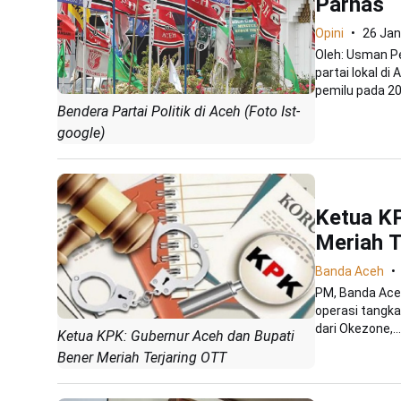
Parnas
Opini
26 Jan
Oleh: Usman Pe
partai lokal d
pemilu pada 20
Bendera Partai Politik di Aceh (Foto Ist-
google)
Ketua KP
Meriah T
Banda Aceh
PM, Banda Ace
operasi tangkap
dari Okezone,...
Ketua KPK: Gubernur Aceh dan Bupati
Bener Meriah Terjaring OTT