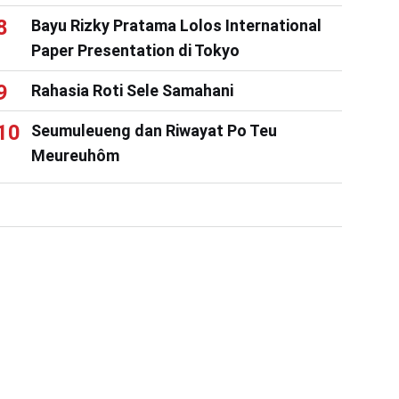
Bayu Rizky Pratama Lolos International
Paper Presentation di Tokyo
Rahasia Roti Sele Samahani
Seumuleueng dan Riwayat Po Teu
Meureuhôm
na
#
Polresta Banda Aceh
#
qanun jinayat
#
Unit PPA
#
UU Perl