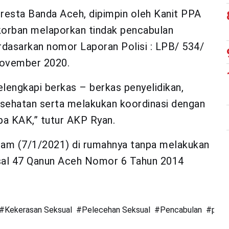
resta Banda Aceh, dipimpin oleh Kanit PPA
 korban melaporkan tindak pencabulan
dasarkan nomor Laporan Polisi : LPB/ 534/
 November 2020.
engkapi berkas – berkas penyelidikan,
sehatan serta melakukan koordinasi dengan
pa KAK,” tutur AKP Ryan.
lam (7/1/2021) di rumahnya tanpa melakukan
Pasal 47 Qanun Aceh Nomor 6 Tahun 2014
#
Kekerasan Seksual
#
Pelecehan Seksual
#
Pencabulan
#
pida