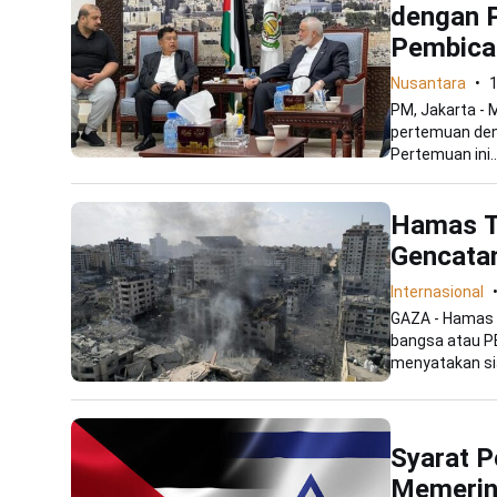
dengan P
Pembica
Nusantara
1
PM, Jakarta - 
pertemuan deng
Pertemuan ini..
Hamas T
Gencatan
Internasional
GAZA - Hamas 
bangsa atau P
menyatakan sia
Syarat P
Memerin