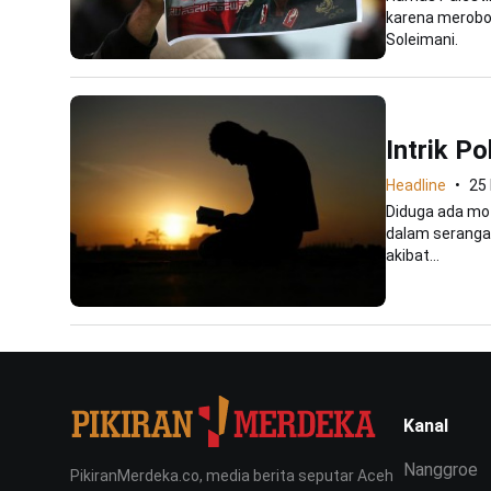
karena merobo
Soleimani.
Intrik Po
Headline
25
Diduga ada mot
dalam serangan
akibat...
Kanal
Nanggroe
PikiranMerdeka.co, media berita seputar Aceh