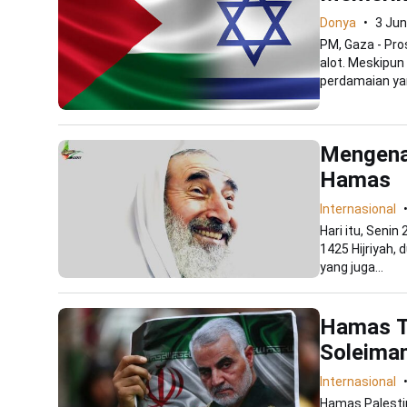
Donya
3 Jun
PM, Gaza - Pro
alot. Meskipun
perdamaian yang
Mengena
Hamas
Internasional
Hari itu, Seni
1425 Hijriyah,
yang juga...
Hamas T
Soleiman
Internasional
Hamas Palestin