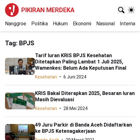
PIKIRAN MERDEKA
Nanggroe
Politika
Hukum
Ekonomi
Nasional
Internasi
Tag:
BPJS
Tarif Iuran KRIS BPJS Kesehatan
Ditetapkan Paling Lambat 1 Juli 2025,
Wamenkes: Belum Ada Keputusan Final
Kesehatan
6 Juni 2024
KRIS Bakal Diterapkan 2025, Besaran Iuran
Masih Dievaluasi
Kesehatan
28 Mei 2024
49 Juru Parkir di Banda Aceh Didaftarkan
ke BPJS Ketenagakerjaan