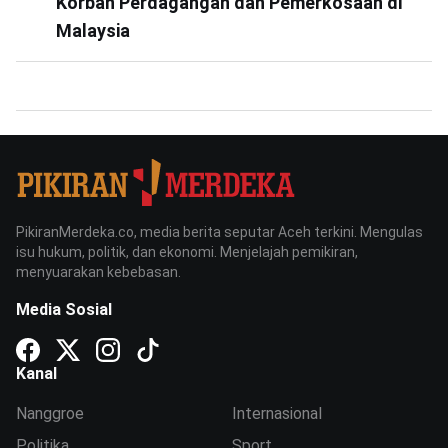
Korban Perdagangan dan Pemerkosaan di
Malaysia
PikiranMerdeka.co, media berita seputar Aceh terkini. Mengulas
isu hukum, politik, dan ekonomi. Menjelajah pemikiran,
menyuarakan kebebasan.
Media Sosial
Kanal
Nanggroe
Internasional
Politika
Sport