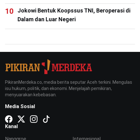
Jokowi Bentuk Koopssus TNI, Beroperasi di
Dalam dan Luar Negeri
PikiranMerdeka.co, media berita seputar Aceh terkini. Mengulas
isu hukum, politik, dan ekonomi. Menjelajah pemikiran,
menyuarakan kebebasan.
Media Sosial
Kanal
Nanggroe
Internasional