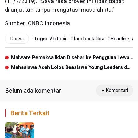
(11/7/2019). “Saya rasa proyek ini tidak dapat
dilanjutkan tanpa mengatasi masalah itu.”
Sumber: CNBC Indonesia
Donya
Tags:
#
bitcoin
#
facebook libra
#
Headline
#
T
Malware Pemaksa Iklan Disebar ke Pengguna Lewat
Aplikasi Gim
Mahasiswa Aceh Lolos Beasiswa Young Leaders dari
Perusahaan Konsultan Dunia
Belum ada komentar
+ Komentari
Berita Terkait