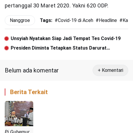
pertanggal 30 Maret 2020. Yakni 620 ODP.
Nanggroe
Tags:
#
Covid-19 di Aceh
#
Headline
#
Kasu
Unsyiah Nyatakan Siap Jadi Tempat Tes Covid-19
Presiden Diminta Tetapkan Status Darurat
Kesehatan Masyarakat, Bukan Darurat Sipil
Belum ada komentar
+ Komentari
Berita Terkait
Pj Gubernur