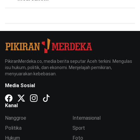
PikiranMerdeka.co, media berita seputar Aceh terkini. Mengulas
isu hukum, politik, dan ekonomi. Menjelajah pemikiran,
menyuarakan kebebasan.
Media Sosial
Kanal
Nanggroe
Internasional
Politika
Sport
Hukum
Foto