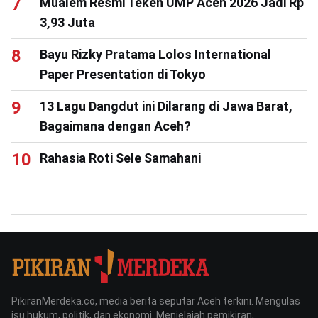
Mualem Resmi Teken UMP Aceh 2026 Jadi Rp
3,93 Juta
Bayu Rizky Pratama Lolos International
Paper Presentation di Tokyo
13 Lagu Dangdut ini Dilarang di Jawa Barat,
Bagaimana dengan Aceh?
Rahasia Roti Sele Samahani
PikiranMerdeka.co, media berita seputar Aceh terkini. Mengulas
isu hukum, politik, dan ekonomi. Menjelajah pemikiran,