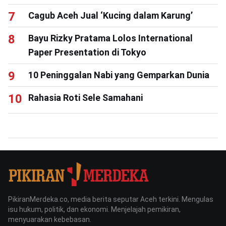
Cagub Aceh Jual ‘Kucing dalam Karung’
Bayu Rizky Pratama Lolos International
Paper Presentation di Tokyo
10 Peninggalan Nabi yang Gemparkan Dunia
Rahasia Roti Sele Samahani
PikiranMerdeka.co, media berita seputar Aceh terkini. Mengulas
isu hukum, politik, dan ekonomi. Menjelajah pemikiran,
menyuarakan kebebasan.