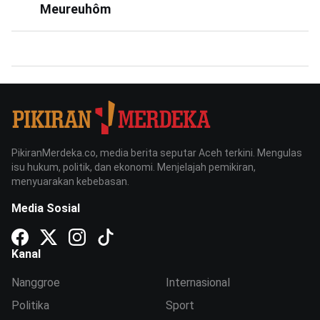
Meureuhôm
PikiranMerdeka.co, media berita seputar Aceh terkini. Mengulas
isu hukum, politik, dan ekonomi. Menjelajah pemikiran,
menyuarakan kebebasan.
Media Sosial
Kanal
Nanggroe
Internasional
Politika
Sport