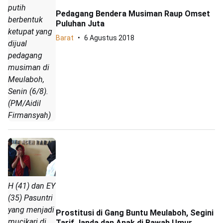
putih
Pedagang Bendera Musiman Raup Omset
berbentuk
Puluhan Juta
ketupat yang
Barat
6 Agustus 2018
dijual
pedagang
musiman di
Meulaboh,
Senin (6/8).
(PM/Aidil
Firmansyah)
H (41) dan EY
(35) Pasuntri
yang menjadi
Prostitusi di Gang Buntu Meulaboh, Segini
mucikari di
Tarif Janda dan Anak di Bawah Umur