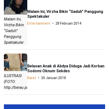
Malam Ini, Virzha Bikin “Gaduh” Panggung
Spektakuler
Malam Ini,
Entertainment
28 Februari 2014
Virzha Bikin
“Gaduh”
Panggung
Spektakuler
Belasan Anak di Abdya Diduga Jadi Korban
Sodomi Oknum Sekdes
ILUSTRASI
Barat
30 Januari 2018
(FOTO:
http://berau.prokal.co)