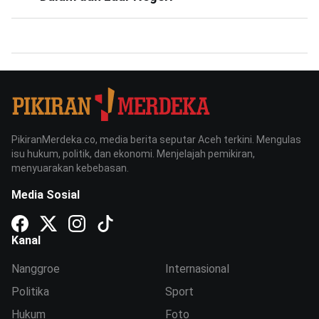
PikiranMerdeka.co, media berita seputar Aceh terkini. Mengulas
isu hukum, politik, dan ekonomi. Menjelajah pemikiran,
menyuarakan kebebasan.
Media Sosial
Kanal
Nanggroe
Internasional
Politika
Sport
Hukum
Foto