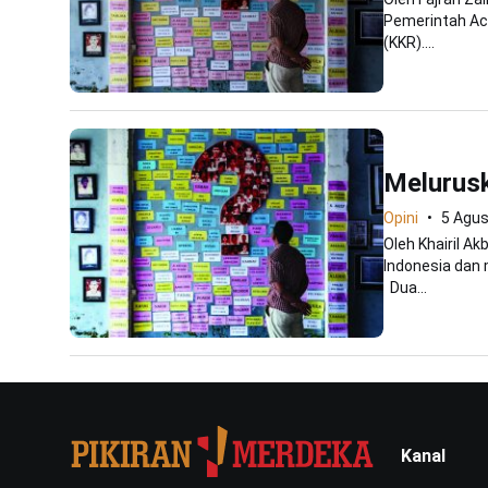
Pemerintah Ac
(KKR)....
Melurus
Opini
5 Agu
Oleh Khairil A
Indonesia dan 
Dua...
Kanal