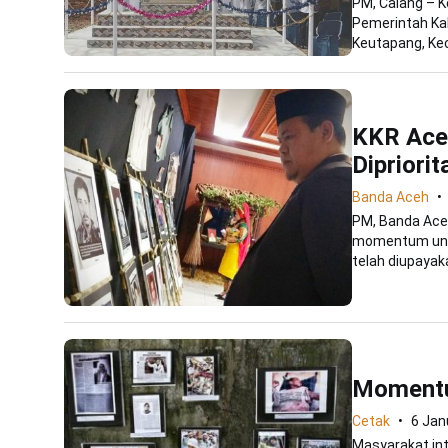
PM, Calang – K
Pemerintah Ka
Keutapang, Ke
KKR Aceh
Dipriori
Banda Aceh
PM, Banda Ace
momentum untu
telah diupayaka
Momentu
Cetak
6 Jan
Masyarakat int