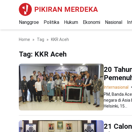
PIKIRAN MERDEKA
Nanggroe
Politika
Hukum
Ekonomi
Nasional
In
Home
Tag
KKR Aceh
Tag:
KKR Aceh
20 Tahun
Pemenuh
Internasional
PM, Banda Aceh
negara di Asia
Helsinki, 15...
21 Calon