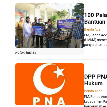
100 Pel
Bantuan
Banda Aceh
PM, Banda Aceh
(UMKM) meneri
penyerahan ber
Foto/Humas
DPP PNA
Hukum
Banda Aceh
PM, Banda Ace
kepada Tim Pan
Pemerintah Aceh