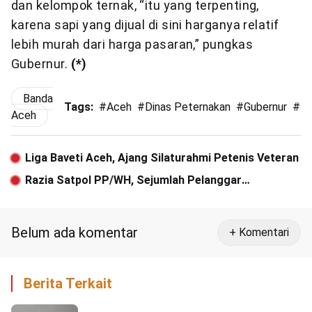
dan kelompok ternak, “itu yang terpenting,
karena sapi yang dijual di sini harganya relatif
lebih murah dari harga pasaran,” pungkas
Gubernur.
(*)
Banda
Tags:
#
Aceh
#
Dinas Peternakan
#
Gubernur
#
He
Aceh
Liga Baveti Aceh, Ajang Silaturahmi Petenis Veteran
Razia Satpol PP/WH, Sejumlah Pelanggar
Diamankan di Banda Aceh
Belum ada komentar
+ Komentari
Berita Terkait