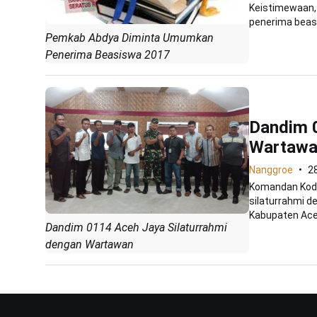
Keistimewaan
penerima beasi
Pemkab Abdya Diminta Umumkan
Penerima Beasiswa 2017
Dandim 0
Wartaw
Nanggroe
28
Komandan Kodi
silaturrahmi d
Kabupaten Ace
Dandim 0114 Aceh Jaya Silaturrahmi
dengan Wartawan