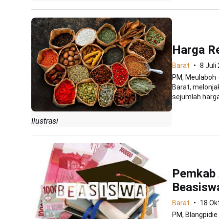
Harga R
Barat
8 Juli
PM, Meulaboh 
Barat, melonja
sejumlah harga.
Ilustrasi
Pemkab 
Beasisw
Barat
18 Ok
PM, Blangpidie