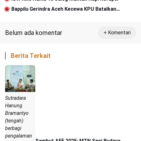
Bappilu Gerindra Aceh Kecewa KPU Batalkan
Sosialisasi Visi Misi Capres
Belum ada komentar
+ Komentari
Berita Terkait
Sutradara
Hanung
Bramantyo
(tengah)
berbagi
pengalaman
Sambut AFF 2025: MTN Seni Budaya